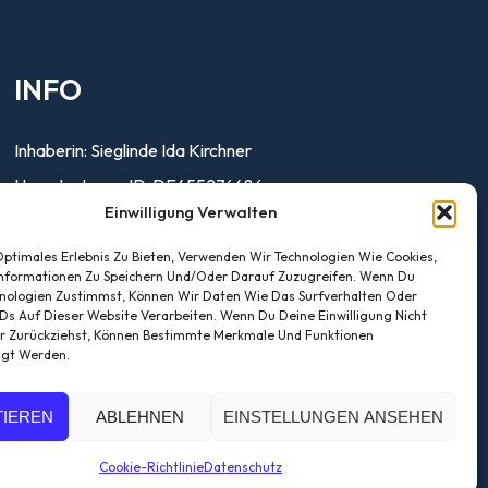
INFO
Inhaberin: Sieglinde Ida Kirchner
Umsatzsteuer-ID: DE455276486
Einwilligung Verwalten
Steuer-Nr. 159/238/02476
Optimales Erlebnis Zu Bieten, Verwenden Wir Technologien Wie Cookies,
nformationen Zu Speichern Und/oder Darauf Zuzugreifen. Wenn Du
nologien Zustimmst, Können Wir Daten Wie Das Surfverhalten Oder
IDs Auf Dieser Website Verarbeiten. Wenn Du Deine Einwilligung Nicht
er Zurückziehst, Können Bestimmte Merkmale Und Funktionen
igt Werden.
TIEREN
ABLEHNEN
EINSTELLUNGEN ANSEHEN
Cookie-Richtlinie
Datenschutz