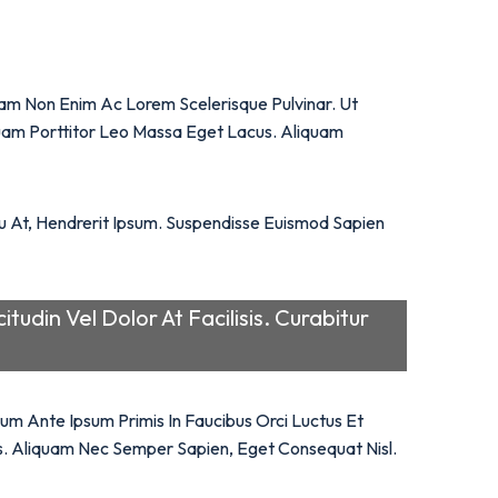
iquam Non Enim Ac Lorem Scelerisque Pulvinar. Ut
liquam Porttitor Leo Massa Eget Lacus. Aliquam
cu At, Hendrerit Ipsum. Suspendisse Euismod Sapien
tudin Vel Dolor At Facilisis. Curabitur
um Ante Ipsum Primis In Faucibus Orci Luctus Et
is. Aliquam Nec Semper Sapien, Eget Consequat Nisl.