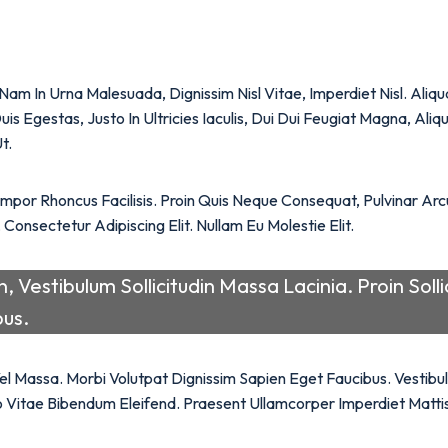
s. Nam In Urna Malesuada, Dignissim Nisl Vitae, Imperdiet Nisl. Al
Duis Egestas, Justo In Ultricies Iaculis, Dui Dui Feugiat Magna, A
t.
mpor Rhoncus Facilisis. Proin Quis Neque Consequat, Pulvinar Ar
onsectetur Adipiscing Elit. Nullam Eu Molestie Elit.
Vestibulum Sollicitudin Massa Lacinia. Proin Sollici
us.
l Massa. Morbi Volutpat Dignissim Sapien Eget Faucibus. Vestibul
ro Vitae Bibendum Eleifend. Praesent Ullamcorper Imperdiet Matt