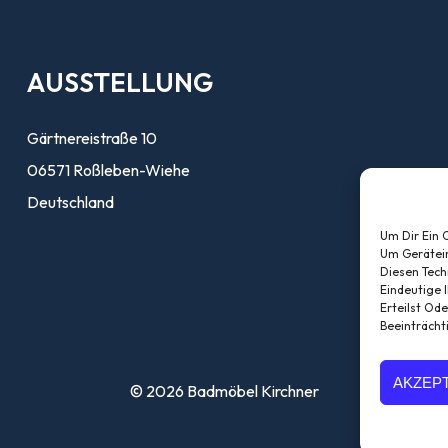
AUSSTELLUNG
Gärtnereistraße 10
06571 Roßleben-Wiehe
Deutschland
Um Dir Ein 
Um Gerätei
Diesen Tech
Eindeutige 
Erteilst Od
Beeinträcht
AKZEP
© 2026 Badmöbel Kirchner