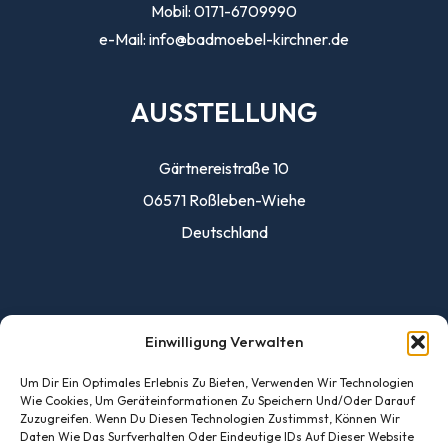
Mobil: 0171-6709990
e-Mail: info@badmoebel-kirchner.de
AUSSTELLUNG
Gärtnereistraße 10
06571 Roßleben-Wiehe
Deutschland
INFO
Einwilligung Verwalten
Inhaberin: Sieglinde Ida Kirchner
Um Dir Ein Optimales Erlebnis Zu Bieten, Verwenden Wir Technologien
Wie Cookies, Um Geräteinformationen Zu Speichern Und/oder Darauf
Umsatzsteuer-ID: DE455276486
Zuzugreifen. Wenn Du Diesen Technologien Zustimmst, Können Wir
Daten Wie Das Surfverhalten Oder Eindeutige IDs Auf Dieser Website
Steuer-Nr. 159/238/02476