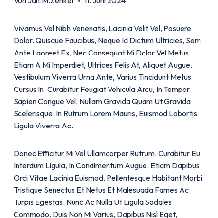
Von
Jan.m.zenker
11. Juni 2024
Vivamus Vel Nibh Venenatis, Lacinia Velit Vel, Posuere
Dolor. Quisque Faucibus, Neque Id Dictum Ultricies, Sem
Ante Laoreet Ex, Nec Consequat Mi Dolor Vel Metus.
Etiam A Mi Imperdiet, Ultrices Felis At, Aliquet Augue.
Vestibulum Viverra Urna Ante, Varius Tincidunt Metus
Cursus In. Curabitur Feugiat Vehicula Arcu, In Tempor
Sapien Congue Vel. Nullam Gravida Quam Ut Gravida
Scelerisque. In Rutrum Lorem Mauris, Euismod Lobortis
Ligula Viverra Ac.
Donec Efficitur Mi Vel Ullamcorper Rutrum. Curabitur Eu
Interdum Ligula, In Condimentum Augue. Etiam Dapibus
Orci Vitae Lacinia Euismod. Pellentesque Habitant Morbi
Tristique Senectus Et Netus Et Malesuada Fames Ac
Turpis Egestas. Nunc Ac Nulla Ut Ligula Sodales
Commodo. Duis Non Mi Varius, Dapibus Nisl Eget,